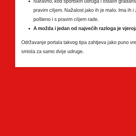
Naravno, kod sportskih udruga i ostalih građans
pravim ciljem. Nažalost jako ih je malo. Ima ih 
pošteno i s pravim ciljem rade.
A možda i jedan od najvećih razloga je vjeroj
Održavanje portala takvog tipa zahtjeva jako puno v
smisla za samo dvije udruge.