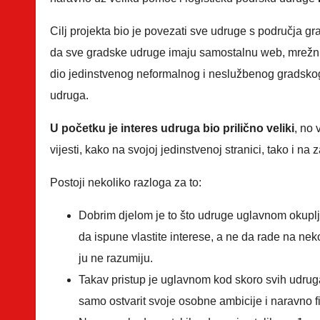
Cilj projekta bio je povezati sve udruge s područja
da sve gradske udruge imaju samostalnu web, mrežnu s
dio jedinstvenog neformalnog i neslužbenog gradskog 
udruga.
U početku je interes udruga bio prilično veliki
, no
vijesti, kako na svojoj jedinstvenoj stranici, tako i n
Postoji nekoliko razloga za to:
Dobrim djelom je to što udruge uglavnom okuplja
da ispune vlastite interese, a ne da rade na neko
ju ne razumiju.
Takav pristup je uglavnom kod skoro svih udruga,
samo ostvarit svoje osobne ambicije i naravno fi