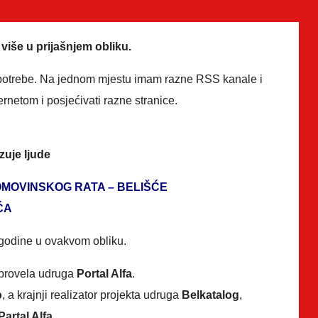
više u prijašnjem obliku.
potrebe. Na jednom mjestu imam razne RSS kanale i
ernetom i posjećivati razne stranice.
zuje ljude
OMOVINSKOG RATA – BELIŠĆE
ĆA
 godine u ovakvom obliku.
u provela udruga
Portal Alfa
.
o
, a krajnji realizator projekta udruga
Belkatalog
,
Partal Alfa
.