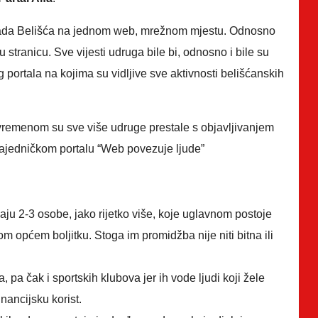
 grada Belišća na jednom web, mrežnom mjestu. Odnosno
tranicu. Sve vijesti udruga bile bi, odnosno i bile su
portala na kojima su vidljive sve aktivnosti belišćanskih
 vremenom su sve više udruge prestale s objavljivanjem
a zajedničkom portalu “Web povezuje ljude”
ju 2-3 osobe, jako rijetko više, koje uglavnom postoje
m općem boljitku. Stoga im promidžba nije niti bitna ili
 pa čak i sportskih klubova jer ih vode ljudi koji žele
nancijsku korist.