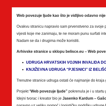
Web povezuje ljude kao što je vidljivo odavno nije 
Ovakvu stranicu napravio sam prvenstveno za svoje 
vijesti koje me zanimaju, te ne moram punu surfati int
Nadam se da i drugima može koristiti.
Arhivske stranice u sklopu belisce.eu – Web pove
UDRUGA HRVATSKIH VOJNIH INVALIDA D
KNJIŽEVNA UDRUGA “PJESNICI” IZ BELIŠ
Trenutne stranice udruga ostati će najmanje do kraja
Projekt “
Web povezuje ljude”
pokrenula je i u start
Idejni tvorac i kreator bio je
Jasenko Kardum – Gaš
naravno uz veliku pomoć i logističku podršku udruge