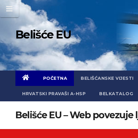
Skip
to
content
Belišće EU
POČETNA
BELIŠĆANSKE VIJESTI
HRVATSKI PRAVAŠI A-HSP
BELKATALOG
Belišće EU – Web povezuje 