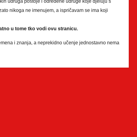
kih udruga postoje i određene udruge koje djeluju s
i zato nikoga ne imenujem, a ispričavam se ima koji
atno u tome tko vodi ovu stranicu.
remena i znanja, a neprekidno učenje jednostavno nema