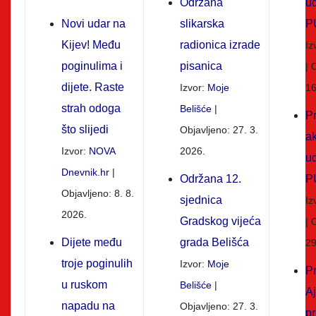
Održana
u
Novi udar na
slikarska
P
Kijev! Među
radionica izrade
Iz
poginulima i
pisanica
O
dijete. Raste
Izvor:
Moje
16
strah odoga
Belišće
Pr
što slijedi
Objavljeno: 27. 3.
ak
Izvor:
NOVA
2026.
u
Dnevnik.hr
Održana 12.
P
Objavljeno: 8. 8.
sjednica
Iz
2026.
Gradskog vijeća
O
Dijete među
grada Belišća
29
troje poginulih
Izvor:
Moje
Pr
u ruskom
Belišće
A
napadu na
Objavljeno: 27. 3.
pr