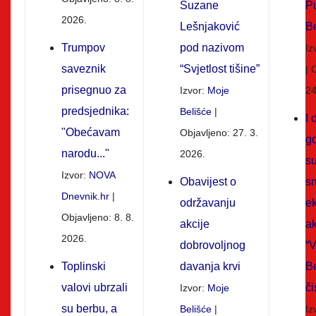
Suzane
Pu
2026.
Lešnjaković
B
Trumpov
pod nazivom
Iz
saveznik
“Svjetlost tišine”
O
prisegnuo za
Izvor:
Moje
24
predsjednika:
Belišće
I 
"Obećavam
Objavljeno: 27. 3.
g
narodu..."
2026.
su
Izvor:
NOVA
Obavijest o
s
Dnevnik.hr
održavanju
e
Objavljeno: 8. 8.
akcije
ak
2026.
dobrovoljnog
“V
Toplinski
davanja krvi
Be
valovi ubrzali
či
Izvor:
Moje
su berbu, a
Belišće
Iz