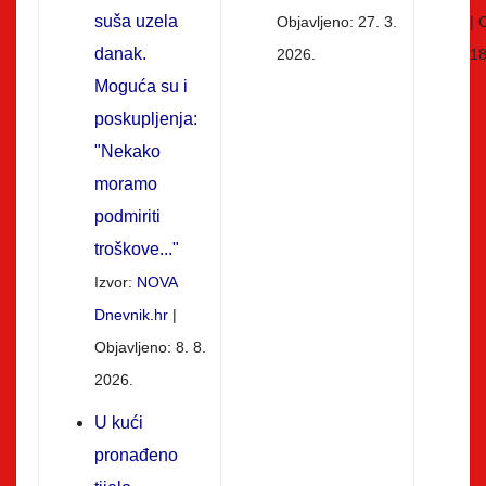
suša uzela
Objavljeno: 27. 3.
O
danak.
2026.
18
Moguća su i
poskupljenja:
"Nekako
moramo
podmiriti
troškove..."
Izvor:
NOVA
Dnevnik.hr
Objavljeno: 8. 8.
2026.
U kući
pronađeno