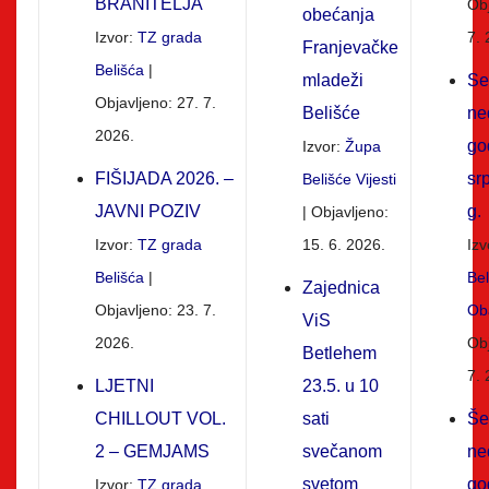
BRANITELJA
Obj
obećanja
Izvor:
TZ grada
7. 
Franjevačke
Belišća
mladeži
Se
Objavljeno: 27. 7.
Belišće
ne
2026.
go
Izvor:
Župa
FIŠIJADA 2026. –
sr
Belišće Vijesti
JAVNI POZIV
g.
Objavljeno:
Izvor:
TZ grada
15. 6. 2026.
Izv
Belišća
Be
Zajednica
Objavljeno: 23. 7.
Oba
ViS
2026.
Obj
Betlehem
7. 
LJETNI
23.5. u 10
CHILLOUT VOL.
sati
Še
2 – GEMJAMS
svečanom
ne
svetom
go
Izvor:
TZ grada