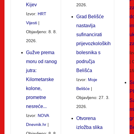
Kijev
2026.
z
Izvor:
HRT
Grad Belišće
d
Vijesti
nastavlja
in
Objavljeno: 8. 8.
sufinancirati
uk
2026.
prijevozkoloških
z
Gužve prema
bolesnika s
Iz
moru od ranog
područja
O
jutra:
Belišća
15
Kilometarske
Izvor:
Moje
S
kolone,
Belišće
P
prometne
Objavljeno: 27. 3.
S
nesreće...
2026.
m
Izvor:
NOVA
Otvorena
g
Dnevnik.hr
izložba slika
Be
Objavljeno: 8. 8.