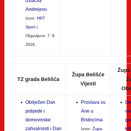
izbacila
Andrejevu
Izvor:
HRT
Sport
Objavljeno: 7. 8.
2026.
Župa
Župa Belišće
TZ grada Belišća
Ž
Vijesti
Oba
Obilježen Dan
Proslava sv.
De
pobjede i
Ane u
ne
domovinske
Bistincima
go
zahvalnosti i Dan
ko
Izvor:
Župa