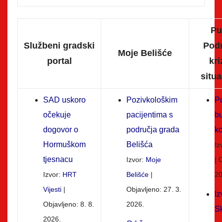
Pu
Službeni gradski
Pod
Moje Belišće
portal
kr
situ
SAD uskoro
Pozivkološkim
P
očekuje
pacijentima s
b
dogovor o
područja grada
ko
Hormuškom
Belišća
Iz
tjesnacu
Izvor:
Moje
O
Izvor:
HRT
Belišće
20
Vijesti
Objavljeno: 27. 3.
I
Objavljeno: 8. 8.
2026.
S
2026.