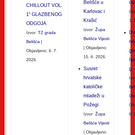
Belišće u
Oba
CHILLOUT VOL.
Karlovac i
Obj
1“ GLAZBENOG
Krašić
7. 
ODGOJA
Izvor:
Župa
Dv
Izvor:
TZ grada
Belišće Vijesti
ne
Belišća
Objavljeno:
go
Objavljeno: 6. 7.
15. 6. 2026.
li
2026.
Susret
g.
hrvatske
Izv
katoličke
Be
mladeži u
Oba
Požegi
Obj
Izvor:
Župa
6. 
Belišće Vijesti
Objavljeno: