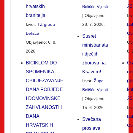
hrvatskih
20
Belišće Vijesti
branitelja
Objavljeno:
Izv
Izvor:
TZ grada
28. 7. 2026.
Be
Belišća
Oba
Susret
Objavljeno: 6. 8.
Obj
ministranata
2026.
8. 
i dječjih
BICIKLOM DO
zborova na
Os
SPOMENIKA –
Ksaveru!
ne
OBILJEŽAVANJE
go
Izvor:
Župa
DANA POBJEDE
ko
Belišće Vijesti
I DOMOVINSKE
20
Objavljeno:
ZAHVLANOSTI I
15. 6. 2026.
Izv
DANA
Be
Svečana
HRVATSKIH
Oba
proslava