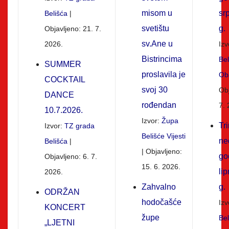
misom u
sr
Belišća
svetištu
g.
Objavljeno: 21. 7.
sv.Ane u
2026.
Izv
Bistrincima
Be
SUMMER
proslavila je
Oba
COCKTAIL
svoj 30
Obj
DANCE
rođendan
7. 
10.7.2026.
Izvor:
Župa
Tr
Izvor:
TZ grada
Belišće Vijesti
ne
Belišća
Objavljeno:
go
Objavljeno: 6. 7.
15. 6. 2026.
li
2026.
Zahvalno
g.
ODRŽAN
hodočašće
Izv
KONCERT
župe
Be
„LJETNI